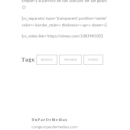
Eneperi y al párroco de San Juan por ser tan guays
🙂
[vc_separator type=’transparent’ position=’center’
color=» border_style=» thickness=» up=» down=»]
[vc_video link=’https://vimeo.com/108398500′]
Tags:
BODAS
IMAGEN
VÍDEO
UnParDeMedias
con@unpardemedias.com