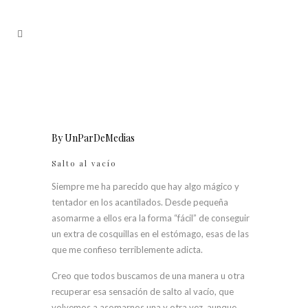
By
UnParDeMedias
Salto al vacío
Siempre me ha parecido que hay algo mágico y
tentador en los acantilados. Desde pequeña
asomarme a ellos era la forma “fácil” de conseguir
un extra de cosquillas en el estómago, esas de las
que me confieso terriblemente adicta.
Creo que todos buscamos de una manera u otra
recuperar esa sensación de salto al vacío, que
volvemos a asomarnos una y otra vez, aunque