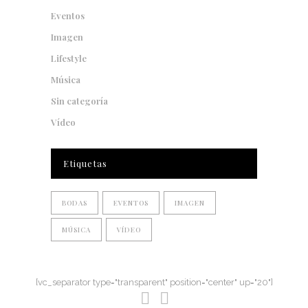
Eventos
Imagen
Lifestyle
Música
Sin categoría
Vídeo
Etiquetas
BODAS
EVENTOS
IMAGEN
MÚSICA
VÍDEO
[vc_separator type="transparent" position="center" up="20"]