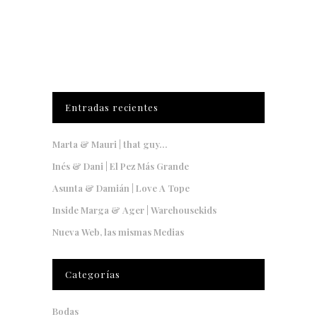
Entradas recientes
Marta & Mauri | that guy…
Inés & Dani | El Pez Más Grande
Asunta & Damián | Love A Tope
Inside Marga & Ager | Warehousekids
Nueva Web, las mismas Medias
Categorías
Bodas