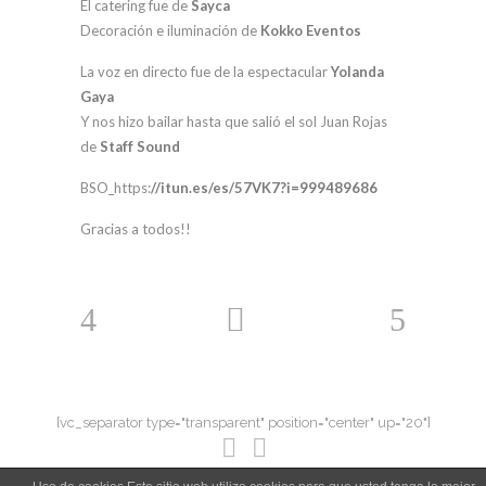
El catering fue de
Sayca
Decoración e iluminación de
Kokko Eventos
La voz en directo fue de la espectacular
Yolanda
Gaya
Y nos hizo bailar hasta que salió el sol Juan Rojas
de
Staff Sound
BSO_https:
//itun.es/es/57VK7?i=999489686
Gracias a todos!!
[vc_separator type="transparent" position="center" up="20"]